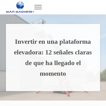
Saltar al contenido principal
Skip to header right navigation
Skip to after header navigation
Skip to site footer
Menu
Man Machine
Maquinaria de Alta Tecnología en México
Invertir en una plataforma
elevadora: 12 señales claras
de que ha llegado el
momento