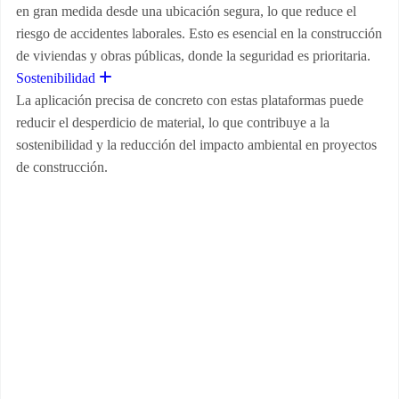
en gran medida desde una ubicación segura, lo que reduce el
riesgo de accidentes laborales. Esto es esencial en la construcción
de viviendas y obras públicas, donde la seguridad es prioritaria.
Expand
Sostenibilidad
La aplicación precisa de concreto con estas plataformas puede
reducir el desperdicio de material, lo que contribuye a la
sostenibilidad y la reducción del impacto ambiental en proyectos
de construcción.
¿Desea obtener más información?
Nuestros asesores están listos para ayudarle a lograr una mayor
seguridad para sus operadores y optimizar los tiempos de trabajo
de manera eficaz, reduciendo tiempos y aumentando la
efectividad en las tareas.
¡Contáctenos hoy mismo para descubrir cómo podemos ayudarle
a alcanzar sus objetivos!