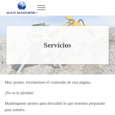
Saltar al contenido principal
Skip to header right navigation
Skip to after header navigation
Skip to site footer
Menu
Man Machine
Maquinaria de Alta Tecnología en México
Servicios
Muy pronto, revelaremos el contenido de esta página.
¡No se lo pierdan!
Manténganse atentos para descubrir lo que tenemos preparado
para ustedes.