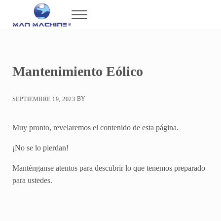
Saltar al contenido principal
Skip to header right navigation
Skip to after header navigation
Skip to site footer
Menu
Man Machine
Maquinaria de Alta Tecnología en México
Mantenimiento Eólico
BY
SEPTIEMBRE 19, 2023
Muy pronto, revelaremos el contenido de esta página.
¡No se lo pierdan!
Manténganse atentos para descubrir lo que tenemos preparado
para ustedes.