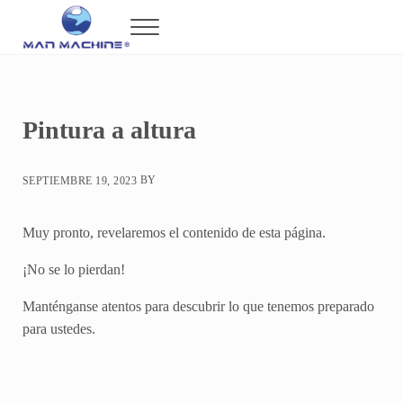
Saltar al contenido principal
Skip to header right navigation
Skip to after header navigation
Skip to site footer
Menu
Man Machine
Maquinaria de Alta Tecnología en México
Pintura a altura
BY
SEPTIEMBRE 19, 2023
Muy pronto, revelaremos el contenido de esta página.
¡No se lo pierdan!
Manténganse atentos para descubrir lo que tenemos preparado
para ustedes.