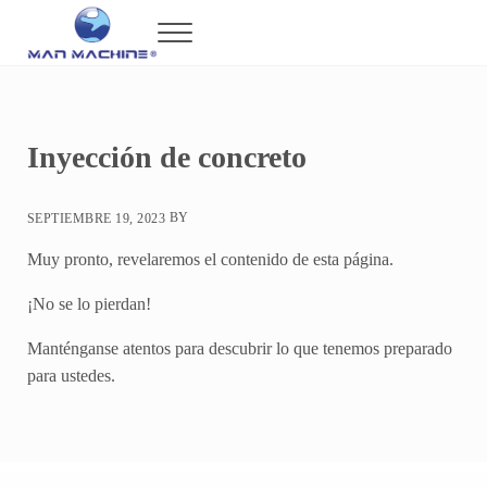
Saltar al contenido principal
Skip to header right navigation
Skip to after header navigation
Skip to site footer
Menu
Man Machine
Maquinaria de Alta Tecnología en México
Inyección de concreto
BY
SEPTIEMBRE 19, 2023
Muy pronto, revelaremos el contenido de esta página.
¡No se lo pierdan!
Manténganse atentos para descubrir lo que tenemos preparado
para ustedes.