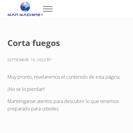
Saltar al contenido principal
Skip to header right navigation
Skip to after header navigation
Skip to site footer
Menu
Man Machine
Maquinaria de Alta Tecnología en México
Corta fuegos
BY
SEPTIEMBRE 19, 2023
Muy pronto, revelaremos el contenido de esta página.
¡No se lo pierdan!
Manténganse atentos para descubrir lo que tenemos
preparado para ustedes.