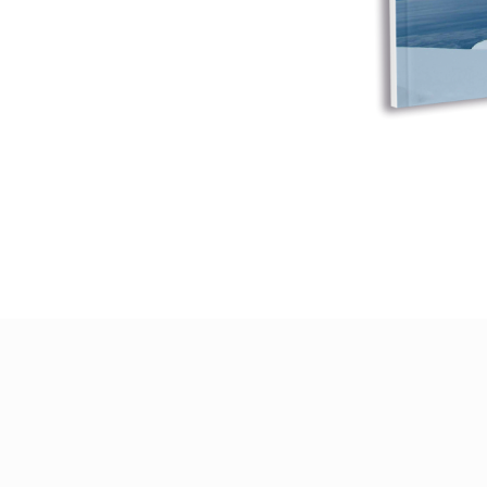
erechos Reservados · Desarrollado por
Ventas de Alto Octanaje
·
Aviso L